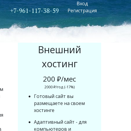
Вход
+7-961-117-38-59
Регистрация
Внешний
хостинг
200 ₽/мес
2000 ₽/год (-17%)
ем
я
Готовый сайт вы
размещаете на своем
хостинге
ля
Адаптивный сайт - для
в
компьютеров и